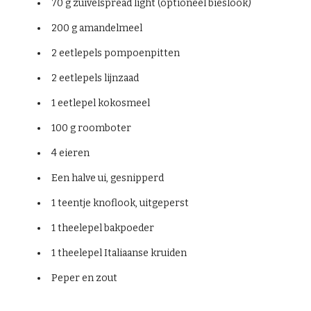
70 g zuivelspread light (optioneel bieslook)
200 g amandelmeel
2 eetlepels pompoenpitten
2 eetlepels lijnzaad
1 eetlepel kokosmeel
100 g roomboter
4 eieren
Een halve ui, gesnipperd
1 teentje knoflook, uitgeperst
1 theelepel bakpoeder
1 theelepel Italiaanse kruiden
Peper en zout