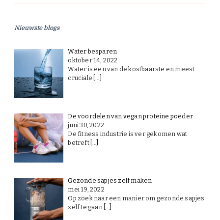
Nieuwste blogs
Water besparen
oktober 14, 2022
Water is een van de kostbaarste en meest
cruciale
[…]
De voordelen van vegan proteine poeder
juni 30, 2022
De fitness industrie is ver gekomen wat
betreft
[…]
Gezonde sapjes zelf maken
mei 19, 2022
Op zoek naar een manier om gezonde sapjes
zelf te gaan
[…]