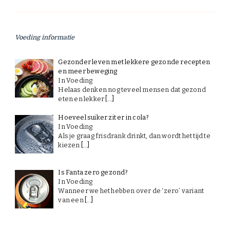
Voeding informatie
Gezonder leven met lekkere gezonde recepten
en meer beweging
In Voeding
Helaas denken nog teveel mensen dat gezond
eten en lekker
[…]
Hoeveel suiker zit er in cola?
In Voeding
Als je graag frisdrank drinkt, dan wordt het tijd te
kiezen
[…]
Is Fanta zero gezond?
In Voeding
Wanneer we het hebben over de ‘zero’ variant
van een
[…]