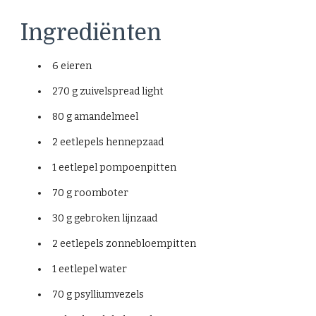
Ingrediënten
6 eieren
270 g zuivelspread light
80 g amandelmeel
2 eetlepels hennepzaad
1 eetlepel pompoenpitten
70 g roomboter
30 g gebroken lijnzaad
2 eetlepels zonnebloempitten
1 eetlepel water
70 g psylliumvezels