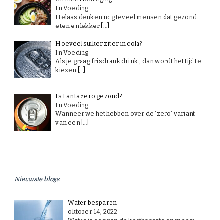
In Voeding
Helaas denken nog teveel mensen dat gezond
eten en lekker
[…]
Hoeveel suiker zit er in cola?
In Voeding
Als je graag frisdrank drinkt, dan wordt het tijd te
kiezen
[…]
Is Fanta zero gezond?
In Voeding
Wanneer we het hebben over de ‘zero’ variant
van een
[…]
Nieuwste blogs
Water besparen
oktober 14, 2022