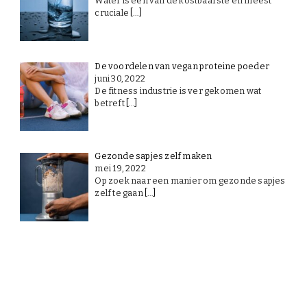
Water is een van de kostbaarste en meest
cruciale
[…]
De voordelen van vegan proteine poeder
juni 30, 2022
De fitness industrie is ver gekomen wat
betreft
[…]
Gezonde sapjes zelf maken
mei 19, 2022
Op zoek naar een manier om gezonde sapjes
zelf te gaan
[…]